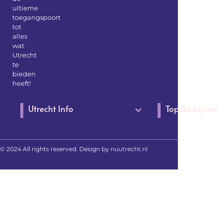
ultieme
toegangspoort
tot
alles
wat
Utrecht
te
bieden
heeft!
Utrecht Info
Top Bedrijven
© 2024 All rights reserved. Design by
nuutrecht.nl