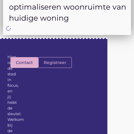
optimaliseren woonruimte van
huidige woning
Hier
Contact
Registreer
is
de
stad
in
focus,
en
jij
hebt
de
sleutel.
Welkom
bij
de