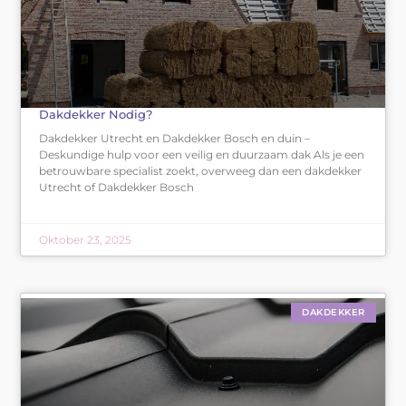
Dakdekker Nodig?
Dakdekker Utrecht en Dakdekker Bosch en duin –
Deskundige hulp voor een veilig en duurzaam dak Als je een
betrouwbare specialist zoekt, overweeg dan een dakdekker
Utrecht of Dakdekker Bosch
Oktober 23, 2025
DAKDEKKER