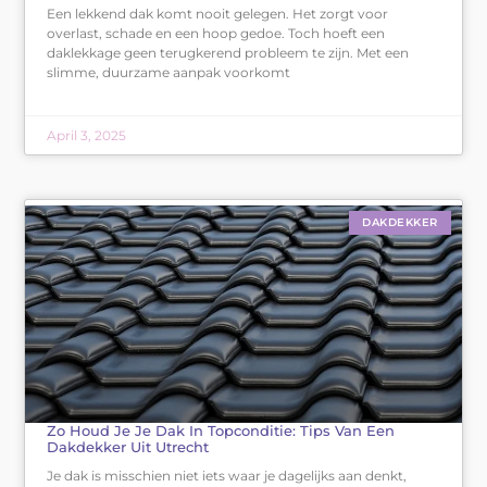
Een lekkend dak komt nooit gelegen. Het zorgt voor
overlast, schade en een hoop gedoe. Toch hoeft een
daklekkage geen terugkerend probleem te zijn. Met een
slimme, duurzame aanpak voorkomt
April 3, 2025
DAKDEKKER
Zo Houd Je Je Dak In Topconditie: Tips Van Een
Dakdekker Uit Utrecht
Je dak is misschien niet iets waar je dagelijks aan denkt,