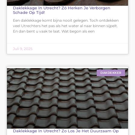
Daklekkage In Utrecht? Zó Herken Je Verborgen
Schade Op Tijd!
Een daklekkage komt bijna nooit gelegen. Toch ontdekken
veel Utrechters het pas als het water al naar binnen sijpelt.
En dan bent u vaak te laat. Wat begon als een
Juli 9, 2025
DAKDEKKER
Daklekkage In Utrecht? Zo Los Je Het Duurzaam Op