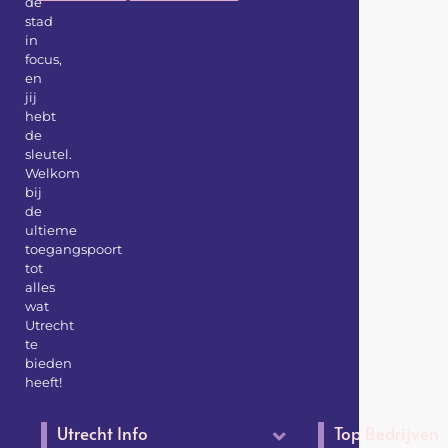
de
stad
in
focus,
en
jij
hebt
de
sleutel.
Welkom
bij
de
ultieme
toegangspoort
tot
alles
wat
Utrecht
te
bieden
heeft!
Utrecht Info
Top Bedrijven