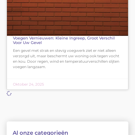
Voegen Vernieuwen: Kleine Ingreep, Groot Verschil
Voor Uw Gevel
Een gevel met strak en stevig voegwerk ziet er niet alleen
verzorgd uit, maar beschermt uw woning ook tegen vocht
en kou. Door regen, wind en temperatuurverschillen slijten
voegen langzaam.
Oktober 24, 2025
Al onze categorieën