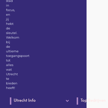
stad
in
focus,
en
jij
hebt
de
sleutel.
Welkom
bij
de
ultieme
toegangspoort
tot
alles
wat
Utrecht
te
bieden
heeft!
Utrecht Info
Top Bedrijven