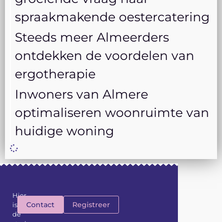
spraakmakende oestercatering
Steeds meer Almeerders
ontdekken de voordelen van
ergotherapie
Inwoners van Almere
optimaliseren woonruimte van
huidige woning
Hier
Contact
Registreer
is
de