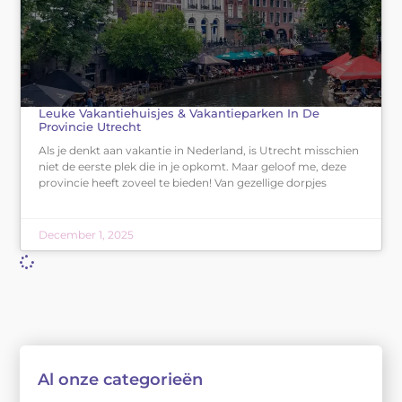
Leuke Vakantiehuisjes & Vakantieparken In De
Provincie Utrecht
Als je denkt aan vakantie in Nederland, is Utrecht misschien
niet de eerste plek die in je opkomt. Maar geloof me, deze
provincie heeft zoveel te bieden! Van gezellige dorpjes
December 1, 2025
Al onze categorieën