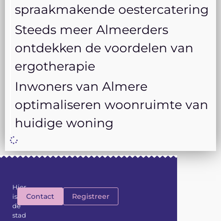
spraakmakende oestercatering
Steeds meer Almeerders
ontdekken de voordelen van
ergotherapie
Inwoners van Almere
optimaliseren woonruimte van
huidige woning
Hier
Contact
Registreer
is
de
stad