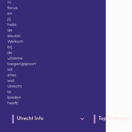
in
focus,
en
jij
hebt
de
sleutel.
Welkom
bij
de
ultieme
toegangspoort
tot
alles
wat
Utrecht
te
bieden
heeft!
Utrecht Info
Top Bedrijven