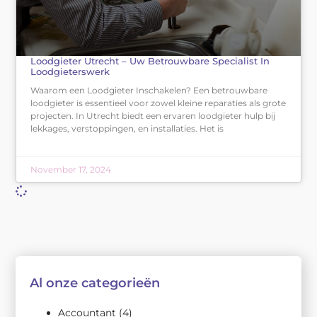
Loodgieter Utrecht – Uw Betrouwbare Specialist In
Loodgieterswerk
Waarom een Loodgieter Inschakelen? Een betrouwbare
loodgieter is essentieel voor zowel kleine reparaties als grote
projecten. In Utrecht biedt een ervaren loodgieter hulp bij
lekkages, verstoppingen, en installaties. Het is
November 17, 2024
Al onze categorieën
Accountant
(4)