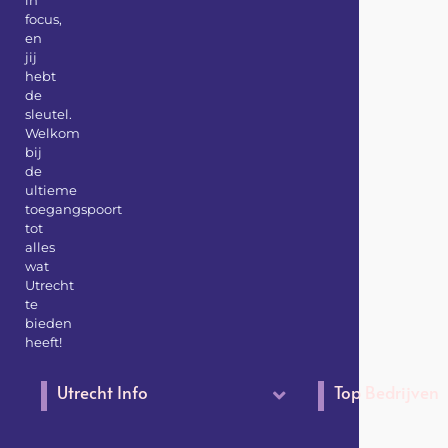
focus,
en
jij
hebt
de
sleutel.
Welkom
bij
de
ultieme
toegangspoort
tot
alles
wat
Utrecht
te
bieden
heeft!
Utrecht Info
Top Bedrijven