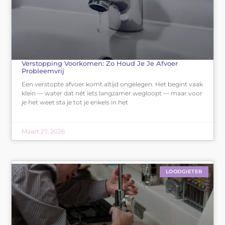
Verstopping Voorkomen: Zo Houd Je Je Afvoer
Probleemvrij
Een verstopte afvoer komt altijd ongelegen. Het begint vaak
klein — water dat nét iets langzamer wegloopt — maar voor
je het weet sta je tot je enkels in het
Maart 27, 2026
LOODGIETER