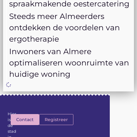
spraakmakende oestercatering
Steeds meer Almeerders
ontdekken de voordelen van
ergotherapie
Inwoners van Almere
optimaliseren woonruimte van
huidige woning
Hier
Contact
Registreer
is
de
stad
in