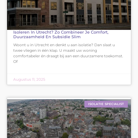
Isoleren In Utrecht? Zo Combineer Je Comfort,
Duurzaamheid En Subsidie Slim
Woont u in Utrecht en denkt u aan isolatie? Dan slaat u
twee vliegen in één klap. U maakt uw woning
comfortabeler én draagt bij aan een duurzamere toekomst.
Of
Augustus 11, 2025
ISOLATIE SPECIALIST