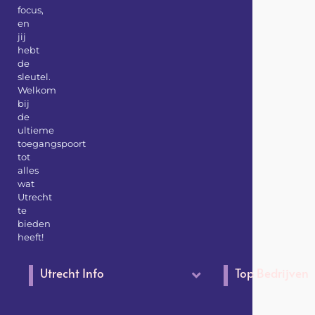
focus,
en
jij
hebt
de
sleutel.
Welkom
bij
de
ultieme
toegangspoort
tot
alles
wat
Utrecht
te
bieden
heeft!
Utrecht Info
Top Bedrijven