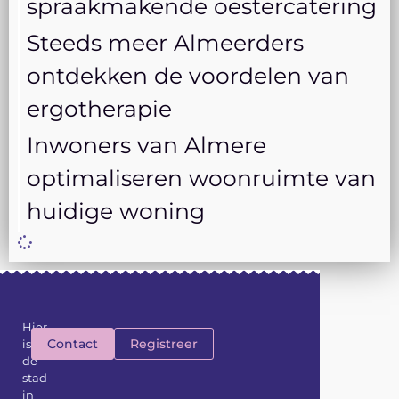
spraakmakende oestercatering
Steeds meer Almeerders
ontdekken de voordelen van
ergotherapie
Inwoners van Almere
optimaliseren woonruimte van
huidige woning
Hier
Contact
Registreer
is
de
stad
in