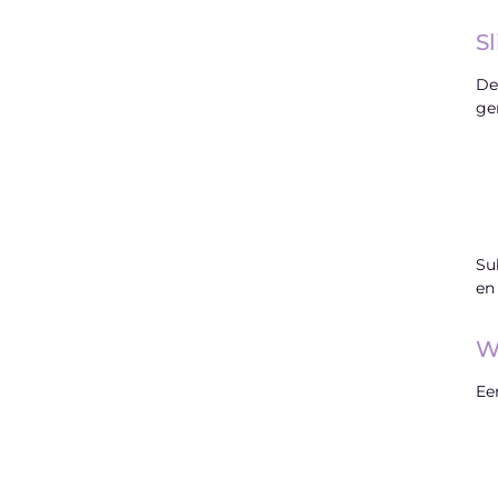
S
"
De
ge
Latenu ons aanvangen en ontdekken
hoe lokale reclame uw bedrijfsgroei kan
bevorderen
Su
Laten we beginnen
en
Wa
Ee