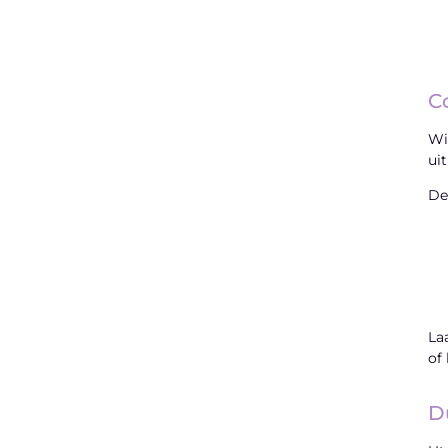
C
Wi
ui
De
La
of
D