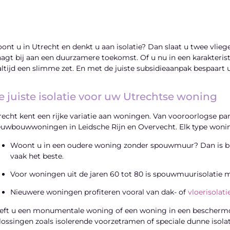
ont u in Utrecht en denkt u aan isolatie? Dan slaat u twee vlie
aagt bij aan een duurzamere toekomst. Of u nu in een karakterist
 altijd een slimme zet. En met de juiste subsidieaanpak bespaart 
e juiste isolatie voor uw Utrechtse woning
recht kent een rijke variatie aan woningen. Van vooroorlogse 
euwbouwwoningen in Leidsche Rijn en Overvecht. Elk type woni
Woont u in een oudere woning zonder spouwmuur? Dan is binn
vaak het beste.
Voor woningen uit de jaren 60 tot 80 is spouwmuurisolatie m
Nieuwere woningen profiteren vooral van dak- of
vloerisolati
eft u een monumentale woning of een woning in een beschermd s
lossingen zoals isolerende voorzetramen of speciale dunne isola