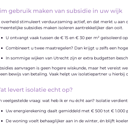
lim gebruik maken van subsidie in uw wijk
 overheid stimuleert verduurzaming actief, en dat merkt u aan de
meentelijke subsidies maken isoleren aantrekkelijker dan ooit.
U ontvangt vaak tussen de € 15 en € 30 per m² geïsoleerd op
Combineert u twee maatregelen? Dan krijgt u zelfs een hoge
In sommige wijken van Utrecht zijn er extra budgetten beschik
bsidies aanvragen is geen hogere wiskunde, maar het vereist wel 
 een bewijs van betaling. Vaak helpt uw isolatiepartner u hierbij 
t levert isolatie echt op?
n veelgestelde vraag: wat heb ik er nu écht aan? Isolatie verdient
Uw energierekening daalt gemiddeld met € 500 tot € 1.000 pe
De woning voelt behaaglijker aan in de winter, én blijft koele