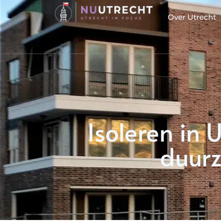
Over Utrecht
Isoleren in 
duurz