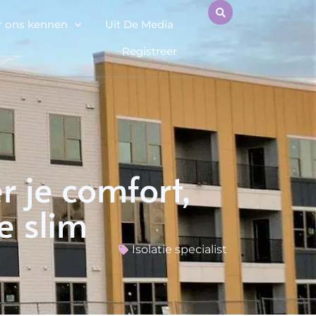
r ons kennen
Uit De Media
Registreer
r je comfort,
e slim
Isolatie specialist