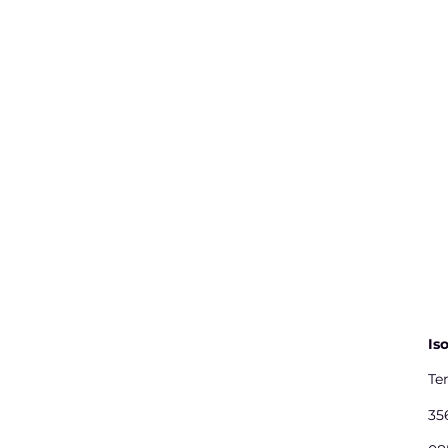
Is
Te
35