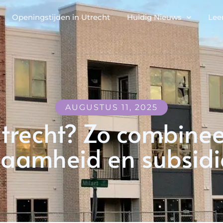
Openingstijden in Utrecht
Huidig Nieuws
Lee
AUGUSTUS 11, 2025
Utrecht? Zo combinee
aamheid en subsidi