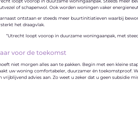
recht loopt voorop in duurzame woningaanpak. Steeds meer bewo
utvezel of schapenwol. Ook worden woningen vaker energieneut
arnaast ontstaan er steeds meer buurtinitiatieven waarbij bewon
rsterkt het draagvlak.
“Utrecht loopt voorop in duurzame woningaanpak, met steeds
laar voor de toekomst
hoeft niet morgen alles aan te pakken. Begin met een kleine stap,
akt uw woning comfortabeler, duurzamer én toekomstproof. Wi
n vrijblijvend advies aan. Zo weet u zeker dat u geen subsidie mi