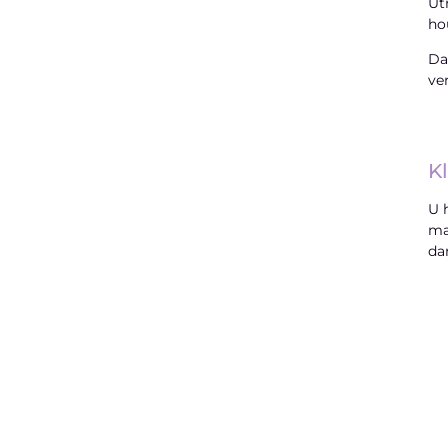
Ut
ho
Da
ve
K
U 
ma
da