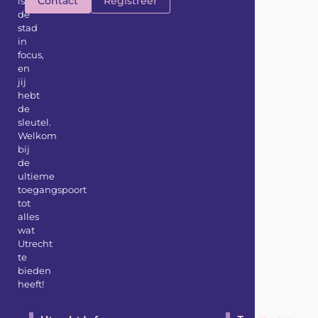
Contact
Registreer
is
de
stad
in
focus,
en
jij
hebt
de
sleutel.
Welkom
bij
de
ultieme
toegangspoort
tot
alles
wat
Utrecht
te
bieden
heeft!