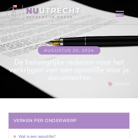
AUGUSTUS 20, 2024
De belangrijke redenen voor het
verkrijgen van een apostille voor je
documenten
Notaris
VERKEN PER ONDERWERP
Wat is een apostille?