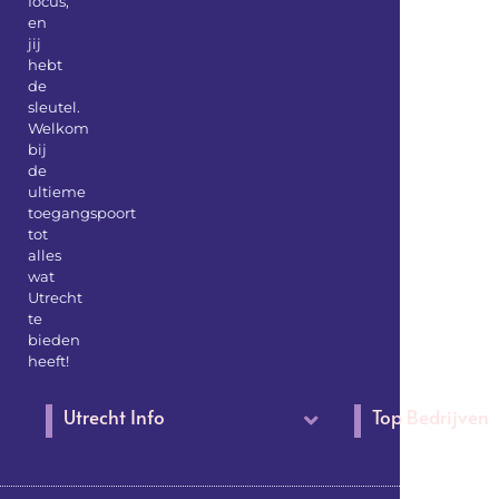
focus,
en
jij
hebt
de
sleutel.
Welkom
bij
de
ultieme
toegangspoort
tot
alles
wat
Utrecht
te
bieden
heeft!
Utrecht Info
Top Bedrijven