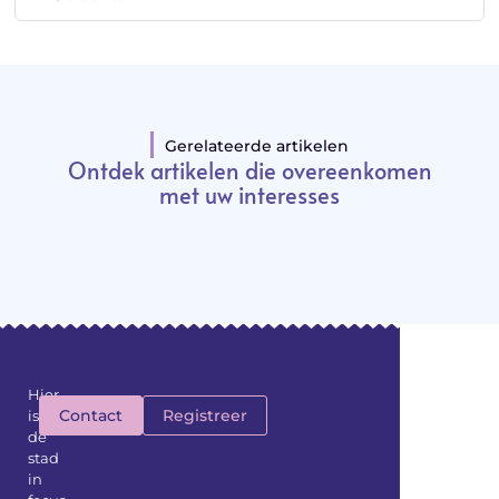
Gerelateerde artikelen
Ontdek artikelen die overeenkomen
met uw interesses
Hier
Contact
Registreer
is
de
stad
in