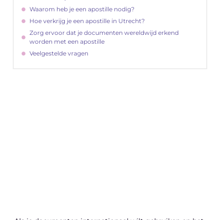
Waarom heb je een apostille nodig?
Hoe verkrijg je een apostille in Utrecht?
Zorg ervoor dat je documenten wereldwijd erkend
worden met een apostille
Veelgestelde vragen
"
Latenu ons aanvangen en ontdekken hoe
lokale reclame uw bedrijfsgroei kan
bevorderen
Laten we beginnen