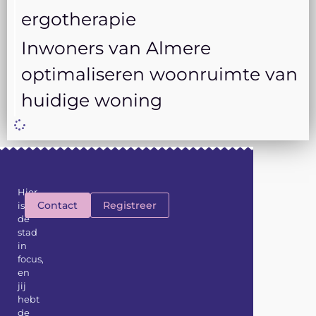
ergotherapie
Inwoners van Almere
optimaliseren woonruimte van
huidige woning
Hier
Contact
Registreer
is
de
stad
in
focus,
en
jij
hebt
de