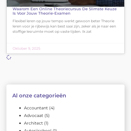
Waarom Een Online Theoriecursus De Slimste Keuze
Is Voor Jouw Theorie-Examen
Flexibel leren op jouw tempo werkt gewoon beter Theorie
leren voor je rijbewijs kan best saai zijn, zeker als je naar een
stoffige lesruimte moet op vaste tijden. Ik zat
Oktober 9, 2025
Al onze categorieën
Accountant
(4)
Advocaat
(5)
Architect
(1)
Autorijschool
(1)