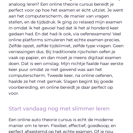
analoog leren? Een online theorie cursus bereidt je
perfect voor op hoe het examen er écht uitziet. Je went
aan het computerscherm, de manier van vragen
stellen, en de tijdsdruk. Ik ging zo relaxed mijn examen
in omdat ik het gevoel had dat ik het al honderd keer
gedaan had. En dat had ik ook, via oefenexamens! Veel
online platforms simuleren het echte examen precies.
Zelfde opzet, zelfde tijdslimiet, zelfde type vragen. Geen
verrassingen dus. Bij traditionele rijscholen oefen je
vaak op papier, en dan moet je ineens digitaal examen
doen. Dat is een omslag. Mijn nichtje faalde haar eerste
keer puur omdat ze niet gewend was aan het
computerscherm. Tweede keer, na online oefenen,
haalde ze het met gemak. Slagen begint bij goede
voorbereiding, en online bereidt je daar perfect op
voor.
Start vandaag nog met slimmer leren
Een online auto theorie cursus is echt de moderne
manier om te leren. Flexibel, effectief, goedkoop, en
perfect afgestemd op het echte examen. Of je nou