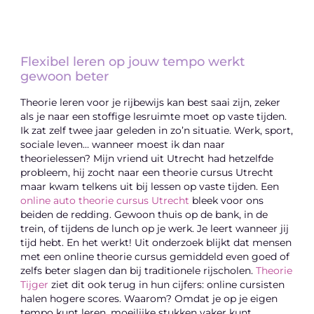
Flexibel leren op jouw tempo werkt
gewoon beter
Theorie leren voor je rijbewijs kan best saai zijn, zeker
als je naar een stoffige lesruimte moet op vaste tijden.
Ik zat zelf twee jaar geleden in zo’n situatie. Werk, sport,
sociale leven… wanneer moest ik dan naar
theorielessen? Mijn vriend uit Utrecht had hetzelfde
probleem, hij zocht naar een theorie cursus Utrecht
maar kwam telkens uit bij lessen op vaste tijden. Een
online auto theorie cursus Utrecht
bleek voor ons
beiden de redding. Gewoon thuis op de bank, in de
trein, of tijdens de lunch op je werk. Je leert wanneer jij
tijd hebt. En het werkt! Uit onderzoek blijkt dat mensen
met een online theorie cursus gemiddeld even goed of
zelfs beter slagen dan bij traditionele rijscholen.
Theorie
Tijger
ziet dit ook terug in hun cijfers: online cursisten
halen hogere scores. Waarom? Omdat je op je eigen
tempo kunt leren, moeilijke stukken vaker kunt