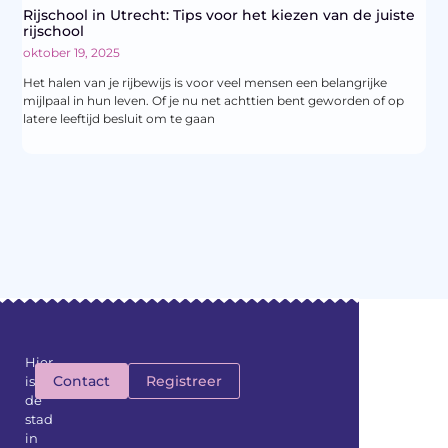
Rijschool in Utrecht: Tips voor het kiezen van de juiste
rijschool
oktober 19, 2025
Het halen van je rijbewijs is voor veel mensen een belangrijke
mijlpaal in hun leven. Of je nu net achttien bent geworden of op
latere leeftijd besluit om te gaan
Hier
Contact
Registreer
is
de
stad
in