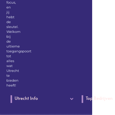
focus,
en
jij
hebt
de
sleutel.
Welkom
bij
de
ultieme
toegangspoort
tot
alles
wat
Utrecht
te
bieden
heeft!
Utrecht Info
Top Bedrijven