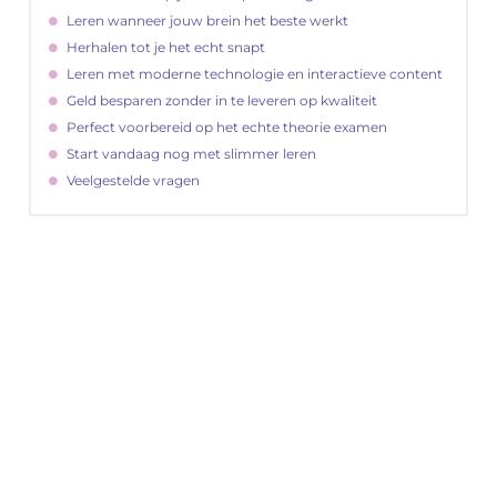
Leren wanneer jouw brein het beste werkt
Herhalen tot je het echt snapt
Leren met moderne technologie en interactieve content
Geld besparen zonder in te leveren op kwaliteit
Perfect voorbereid op het echte theorie examen
Start vandaag nog met slimmer leren
Veelgestelde vragen
"
Latenu ons aanvangen en ontdekken hoe
lokale reclame uw bedrijfsgroei kan
bevorderen
Laten we beginnen