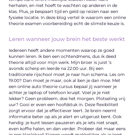
herhalen, en niet hoeft te wachten op anderen in de
klas. Plus, je bespaart tijd en geld op reizen naar een
fysieke locatie. In deze blog vertel ik waarom een online
theorie examen voorbereiding echt de slimste keuze is.
Leren wanneer jouw brein het beste werkt
Iedereen heeft andere momenten waarop ze goed
kunnen leren. Ik ben een ochtendmens, dus ik deed
theorie altijd voor mijn werk. Mijn broer is juist ’s
avonds scherp en leerde na 22:00 uur. Bij een
traditionele rijschool moet je naar hun schema. Les om
19:00? Dan moet je maar, ook al ben je dan moe. Met
een online auto theorie cursus bepaal jij wanneer je
achter je laptop of telefoon kruipt. Voel je je niet
lekker? Geen probleem, doe het morgen. Plotseling vrij
uur? Gooi er even een hoofdstuk in. Deze flexibiliteit
zorgt ervoor dat je effectiever leert. Je brein neemt
informatie beter op als je alert en uitgerust bent. Ook
handig: je kunt lessen pauzeren als je iets niet snapt,
even koffie halen, en dan verder. Probeer dat maar eens
in een klaslokaal! Slagen wordt makkelijker als je leert