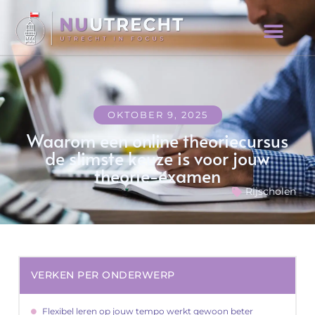
OKTOBER 9, 2025
Waarom een online theoriecursus
de slimste keuze is voor jouw
theorie-examen
Rijscholen
VERKEN PER ONDERWERP
Flexibel leren op jouw tempo werkt gewoon beter