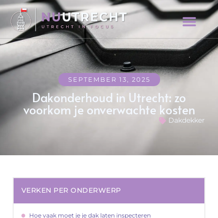
SEPTEMBER 13, 2025
Dakonderhoud in Utrecht: zo
voorkom je onverwachte kosten
Dakdekker
VERKEN PER ONDERWERP
Hoe vaak moet je je dak laten inspecteren