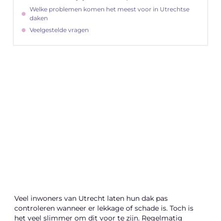
Welke problemen komen het meest voor in Utrechtse
daken
Veelgestelde vragen
"
Latenu ons aanvangen en ontdekken hoe
lokale reclame uw bedrijfsgroei kan
bevorderen
Laten we beginnen
Veel inwoners van Utrecht laten hun dak pas
controleren wanneer er lekkage of schade is. Toch is
het veel slimmer om dit voor te zijn. Regelmatig