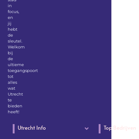
in
focus,
en
jij
hebt
de
sleutel.
Welkom
bij
de
ultieme
toegangspoort
tot
alles
wat
Utrecht
te
bieden
heeft!
Utrecht Info
Top Bedrijven