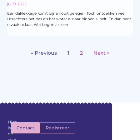
juli 9, 2025
Een daklekkage komt bijna nooit gelegen. Toch ontdekken veel
Utrechters het pas als het water al naar binnen sijpelt. En dan bent
u vaak te laat. Wat begon als een
« Previous
1
2
Next »
Hier
Contact
Registreer
is
de
stad