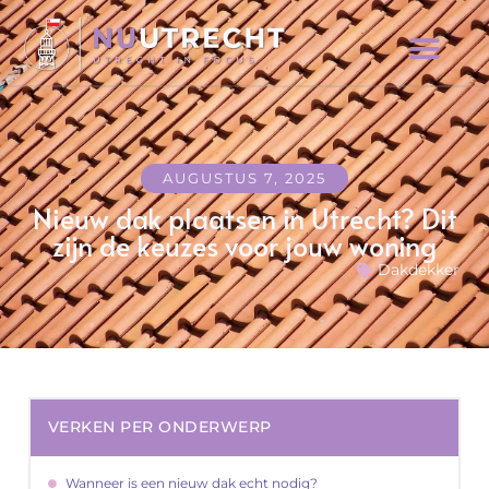
AUGUSTUS 7, 2025
Nieuw dak plaatsen in Utrecht? Dit
zijn de keuzes voor jouw woning
Dakdekker
VERKEN PER ONDERWERP
Wanneer is een nieuw dak echt nodig?