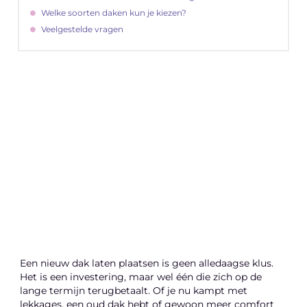
Welke soorten daken kun je kiezen?
Veelgestelde vragen
"
Latenu ons aanvangen en ontdekken hoe
lokale reclame uw bedrijfsgroei kan
bevorderen
Laten we beginnen
Een nieuw dak laten plaatsen is geen alledaagse klus.
Het is een investering, maar wel één die zich op de
lange termijn terugbetaalt. Of je nu kampt met
lekkages, een oud dak hebt of gewoon meer comfort