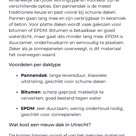
Afhankelijk van jouw woningtype en voorkeur zijn er
verschillende opties. Een pannendak is de meest
traditionele keuze en past vooral bij schuine daken.
Pannen gaan lang mee en zijn verkrijgbaar in keramiek
of beton. Voor platte daken wordt vaak gekozen voor
bitumen of EPDM. Bitumen is betaalbaar en goed
waterdicht, maar gaat iets minder lang mee. EPDM is
duurzamer, onderhoudsarm en eenvoudig te plaatsen.
Zeker als je zonnepanelen overweegt, is dit materiaal
het overwegen waard.
Voordelen per daktype
Pannendak
: lange levensduur, klassieke
uitstraling, geschikt voor schuine daken
Bitumen
: scherp geprijsd, makkelijk te
verwerken, goed bestand tegen water
EPDM
: zeer duurzaam, weinig onderhoud nodig,
geschikt voor zonnepanelen
Wat kost een nieuw dak in Utrecht?
De kosten hangen vooral af van het gekozen materiaal