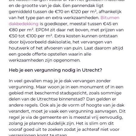
en de grootte van je dak. Een pannendak ligt
gemiddeld tussen de €70 en €120 per m², afhankelijk
van het type pan en extra werkzaamheden.
Bitumen
dakbedekking
is goedkoper, meestal tussen €45 en
€80 per m². EPDM zit daar net boven, met prijzen van
€50 tot €100 per m². Extra kosten kunnen ontstaan
door bijvoorbeeld dakisolatie, het vervangen van
houtwerk of het afvoeren van puin. Laat daarom altijd
een goede offerte opstellen waarin alle
werkzaamheden zijn opgenomen.
Heb je een vergunning nodig in Utrecht?
In veel gevallen mag je je dak vervangen zonder
vergunning. Maar woon je in een monument of in een
gebied met beschermd stadsgezicht, zoals sommige
delen van de Utrechtse binnenstad? Dan gelden er
andere regels. Ook als je de vorm of hoogte van je dak
verandert, moet je vaak een vergunning aanvragen. Dit
regel je via de gemeente en is meestal vrij eenvoudig,
zolang je plannen duidelijk zijn. Het is slim om dit
vooraf goed uit te zoeken zodat je achteraf niet voor
verrassingen komt te staan.