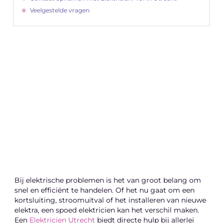
Veelgestelde vragen
"
Latenu ons aanvangen en ontdekken hoe
lokale reclame uw bedrijfsgroei kan
bevorderen
Laten we beginnen
Bij elektrische problemen is het van groot belang om
snel en efficiënt te handelen. Of het nu gaat om een
kortsluiting, stroomuitval of het installeren van nieuwe
elektra, een spoed elektricien kan het verschil maken.
Een
Elektricien Utrecht
biedt directe hulp bij allerlei