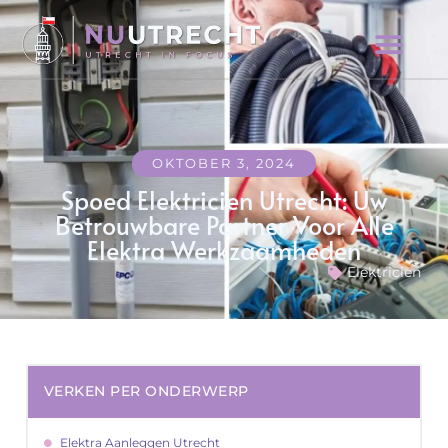
OKTOBER 3, 2024
Spoed Elektricien Utrecht: Uw
Betrouwbare Partner Voor Alle
Elektra Werkzaamheden
Elektricien
VERKEN PER ONDERWERP
Elektra Aanleggen Utrecht