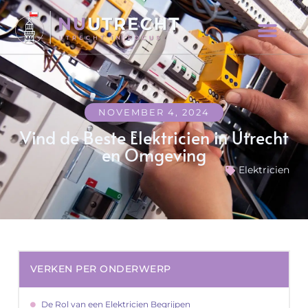
NOVEMBER 4, 2024
Vind de Beste Elektricien in Utrecht
en Omgeving
Elektricien
VERKEN PER ONDERWERP
De Rol van een Elektricien Begrijpen