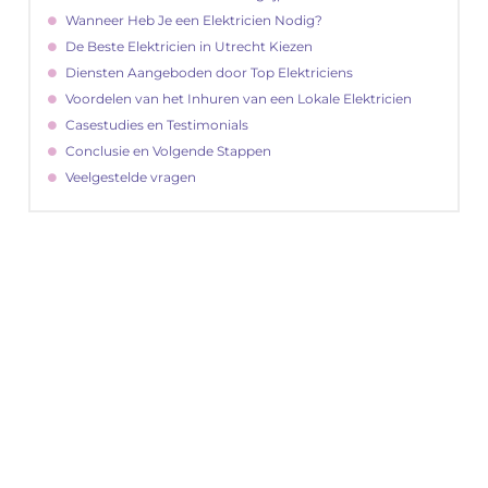
Wanneer Heb Je een Elektricien Nodig?
De Beste Elektricien in Utrecht Kiezen
Diensten Aangeboden door Top Elektriciens
Voordelen van het Inhuren van een Lokale Elektricien
Casestudies en Testimonials
Conclusie en Volgende Stappen
Veelgestelde vragen
"
Latenu ons aanvangen en ontdekken hoe
lokale reclame uw bedrijfsgroei kan
bevorderen
Laten we beginnen