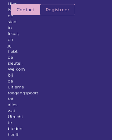
Hier
Contact
Registreer
is
de
stad
in
focus,
en
jij
hebt
de
sleutel.
Welkom
bij
de
ultieme
toegangspoort
tot
alles
wat
Utrecht
te
bieden
heeft!