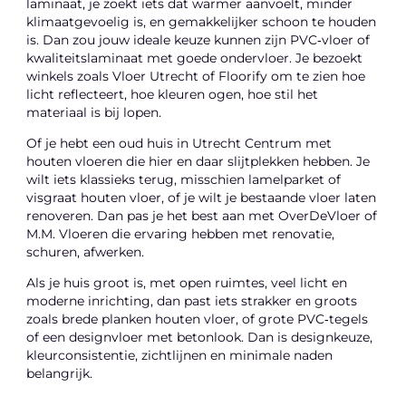
laminaat, je zoekt iets dat warmer aanvoelt, minder
klimaatgevoelig is, en gemakkelijker schoon te houden
is. Dan zou jouw ideale keuze kunnen zijn PVC‑vloer of
kwaliteitslaminaat met goede ondervloer. Je bezoekt
winkels zoals Vloer Utrecht of Floorify om te zien hoe
licht reflecteert, hoe kleuren ogen, hoe stil het
materiaal is bij lopen.
Of je hebt een oud huis in Utrecht Centrum met
houten vloeren die hier en daar slijtplekken hebben. Je
wilt iets klassieks terug, misschien lamelparket of
visgraat houten vloer, of je wilt je bestaande vloer laten
renoveren. Dan pas je het best aan met OverDeVloer of
M.M. Vloeren die ervaring hebben met renovatie,
schuren, afwerken.
Als je huis groot is, met open ruimtes, veel licht en
moderne inrichting, dan past iets strakker en groots
zoals brede planken houten vloer, of grote PVC‑tegels
of een designvloer met betonlook. Dan is designkeuze,
kleurconsistentie, zichtlijnen en minimale naden
belangrijk.