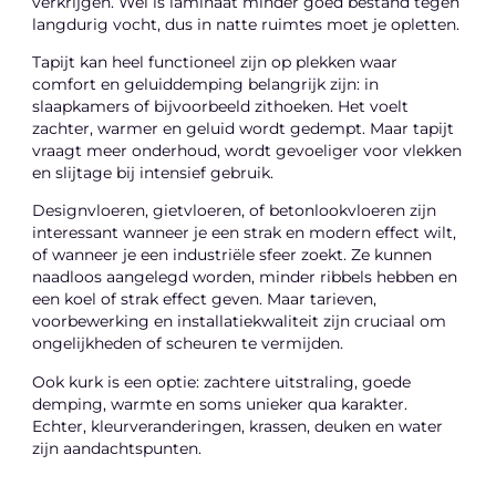
verkrijgen. Wel is laminaat minder goed bestand tegen
langdurig vocht, dus in natte ruimtes moet je opletten.
Tapijt kan heel functioneel zijn op plekken waar
comfort en geluiddemping belangrijk zijn: in
slaapkamers of bijvoorbeeld zithoeken. Het voelt
zachter, warmer en geluid wordt gedempt. Maar tapijt
vraagt meer onderhoud, wordt gevoeliger voor vlekken
en slijtage bij intensief gebruik.
Designvloeren, gietvloeren, of betonlookvloeren zijn
interessant wanneer je een strak en modern effect wilt,
of wanneer je een industriële sfeer zoekt. Ze kunnen
naadloos aangelegd worden, minder ribbels hebben en
een koel of strak effect geven. Maar tarieven,
voorbewerking en installatiekwaliteit zijn cruciaal om
ongelijkheden of scheuren te vermijden.
Ook kurk is een optie: zachtere uitstraling, goede
demping, warmte en soms unieker qua karakter.
Echter, kleurveranderingen, krassen, deuken en water
zijn aandachtspunten.