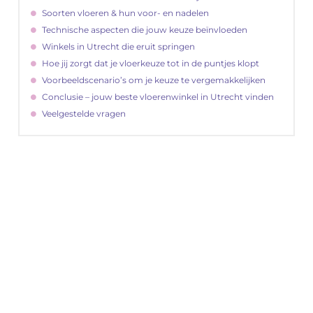
Soorten vloeren & hun voor- en nadelen
Technische aspecten die jouw keuze beïnvloeden
Winkels in Utrecht die eruit springen
Hoe jij zorgt dat je vloerkeuze tot in de puntjes klopt
Voorbeeldscenario’s om je keuze te vergemakkelijken
Conclusie – jouw beste vloerenwinkel in Utrecht vinden
Veelgestelde vragen
"
Latenu ons aanvangen en ontdekken hoe
lokale reclame uw bedrijfsgroei kan
bevorderen
Laten we beginnen