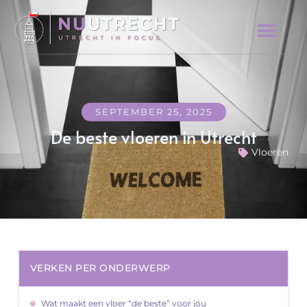
SEPTEMBER 25, 2025
De beste vloeren in Utrecht
Vloeren
VERKEN PER ONDERWERP
Wat maakt een vloer “de beste” voor jóu