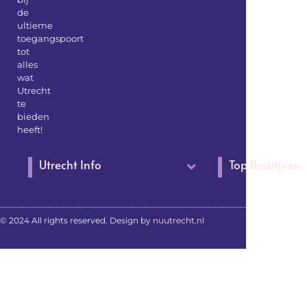
de
ultieme
toegangspoort
tot
alles
wat
Utrecht
te
bieden
heeft!
Utrecht Info
Top Bedrijven
© 2024 All rights reserved. Design by
nuutrecht.nl