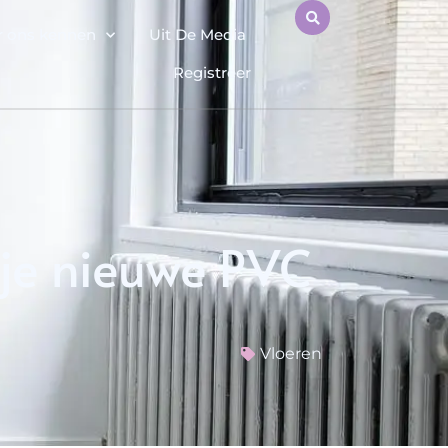
r ons kennen
Uit De Media
Registreer
 je nieuwe PVC
Vloeren