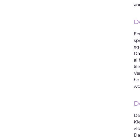
vo
D
Ee
sp
eg
Da
al
kl
Ve
ho
wo
D
De
Ki
vl
Da