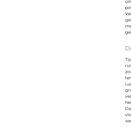
on
po
Ve
ge
me
ge
D
Ti
ru
zo
te
Lu
gr
ve
he
Da
vl
we