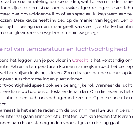
tstaat er sneller rafeling aan de randen, wat tot een minder fraa
tlood zijn ook onmisbaar om nauwkeurige metingen te verrichten
rgeet niet om voldoende lijm of een speciaal kliksysteem aan te s
kozen. Deze keuze heeft invloed op de manier van leggen. Een
p
er tijd in beslag nemen, maar geeft vaak een ijzersterke hechting
makkelijk worden verwijderd of opnieuw gelegd.
e rol van temperatuur en luchtvochtigheid
jdens het leggen van je pvc vloer in
Utrecht
is het verstandig om 
imte. Extreme temperaturen kunnen namelijk impact hebben op de 
wel het snijwerk als het kleven. Zorg daarom dat de ruimte op 
mperatuurschommelingen plaatsvinden.
chtvochtigheid speelt ook een belangrijke rol. Wanneer de lucht 
otere kans op bobbels of loslatende randen. Om die reden is he
ntilatie of een luchtontvochtiger in te zetten. Op die manier be
cht.
arnaast is het aan te raden om de pvc minimaal 24 uur in de rui
oer later zal gaan krimpen of uitzetten, wat kan leiden tot kiere
nnen aan de omstandigheden voordat je aan de slag gaat.