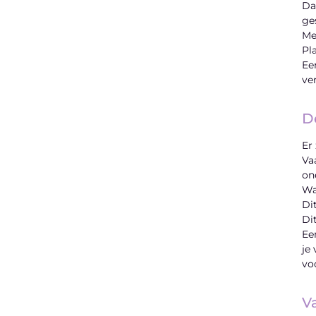
Da
ge
Me
Pl
Ee
ver
D
Er
Va
on
Wa
Di
Di
Ee
je
vo
Va