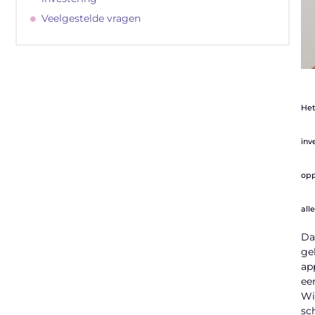
Veelgestelde vragen
Het
"
inv
Latenu ons aanvangen en ontdekken
opp
hoe lokale reclame uw bedrijfsgroei kan
bevorderen
all
Da
ge
Laten we beginnen
ap
ee
Wi
sc