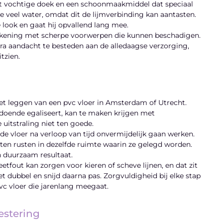
cht vochtige doek en een schoonmaakmiddel dat speciaal
 veel water, omdat dit de lijmverbinding kan aantasten.
 look en gaat hij opvallend lang mee.
rekening met scherpe voorwerpen die kunnen beschadigen.
tra aandacht te besteden aan de alledaagse verzorging,
itzien.
het leggen van een pvc vloer in Amsterdam of Utrecht.
ldoende egaliseert, kan te maken krijgen met
e uitstraling niet ten goede.
de vloer na verloop van tijd onvermijdelijk gaan werken.
laten rusten in dezelfde ruimte waarin ze gelegd worden.
en duurzaam resultaat.
tfout kan zorgen voor kieren of scheve lijnen, en dat zit
et dubbel en snijd daarna pas. Zorgvuldigheid bij elke stap
vc vloer die jarenlang meegaat.
vestering