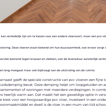
 kan verleidelijk zijn om te kiezen voor een andere vloersoort, maar een pvc vl
estering. Deze vloeren staan bekend om hun duurzaamheid, wat ervoor zorgt 
ervlak bestand tegen krassen en vlekken, wat de levensduur aanzienlijk verlengt
een lang meegaat maar ook bijdraagt aan de uitstraling van de ruimte.
arnaast geeft de speciale constructie van pvc vloeren een fijne
luidsdemping bevat. Deze demping helpt om loopgeluiden en ande
partementen of woningen met meerdere verdiepingen. In combi
ns heerlijk warm aan. Dat maakt het een geweldige optie in ver
e kiest voor een hoogwaardige pvc vloer, investeert in een onde
hoonmaakmiddel en dweil is de vloer in een mum van tijd schoo