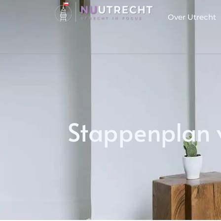
Over Utrecht
Stappenplan v