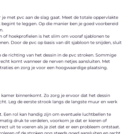
r je met pvc aan de slag gaat. Meet de totale oppervlakte
 begint te leggen. Op die manier ben je goed voorbereid
n.
of hoekprofielen is het slim om vooraf sjablonen te
en. Door de pvc op basis van dit sjabloon te snijden, sluit
 op de richting van het dessin in de pvc stroken. Sommige
 recht komt wanneer de nerven netjes aansluiten. Met
aties en zorg je voor een hoogwaardige plaatsing.
de kamer binnenkomt. Zo zorg je ervoor dat het dessin
zicht. Leg de eerste strook langs de langste muur en werk
t. Een rol kan handig zijn om eventuele luchtbellen te
matig druk te verdelen, voorkom je dat er kieren of
t uit te voeren als je ziet dat er een probleem ontstaat.
leren of de stroken nog steeds goed aansluiten en recht