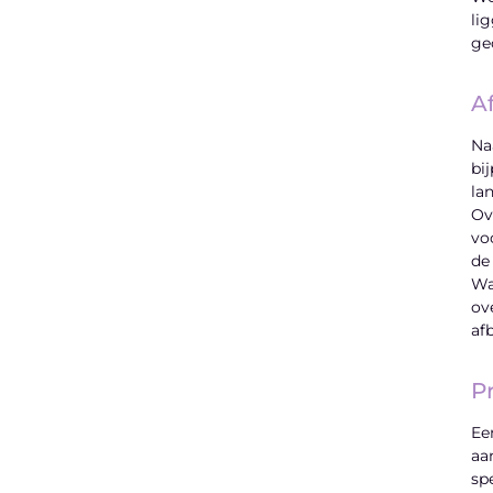
lig
ge
A
Na
bi
la
Ov
vo
de
Wa
ov
af
P
Ee
aa
sp