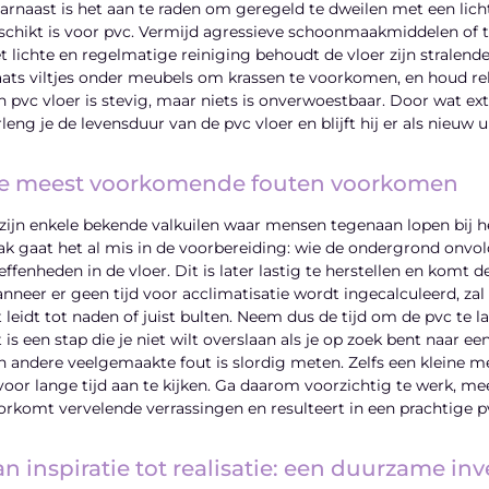
arnaast is het aan te raden om geregeld te dweilen met een li
schikt is voor pvc. Vermijd agressieve schoonmaakmiddelen of te
t lichte en regelmatige reiniging behoudt de vloer zijn stralende
aats viltjes onder meubels om krassen te voorkomen, en houd 
n pvc vloer is stevig, maar niets is onverwoestbaar. Door wat ex
leng je de levensduur van de pvc vloer en blijft hij er als nieuw u
e meest voorkomende fouten voorkomen
 zijn enkele bekende valkuilen waar mensen tegenaan lopen bij 
ak gaat het al mis in de voorbereiding: wie de ondergrond onvo
effenheden in de vloer. Dit is later lastig te herstellen en komt d
nneer er geen tijd voor acclimatisatie wordt ingecalculeerd, zal 
t leidt tot naden of juist bulten. Neem dus de tijd om de pvc te 
t is een stap die je niet wilt overslaan als je op zoek bent naar e
n andere veelgemaakte fout is slordig meten. Zelfs een kleine mee
 voor lange tijd aan te kijken. Ga daarom voorzichtig te werk, me
orkomt vervelende verrassingen en resulteert in een prachtige p
n inspiratie tot realisatie: een duurzame in