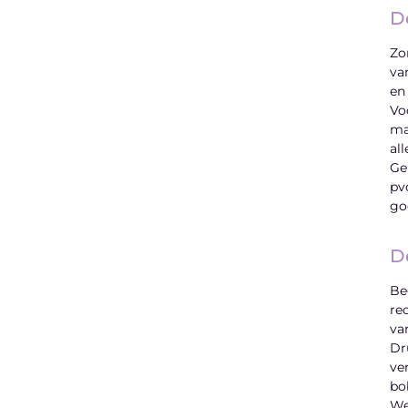
D
Zo
va
en
Vo
ma
al
Ge
pv
go
D
Be
re
van
Dr
ve
bo
We