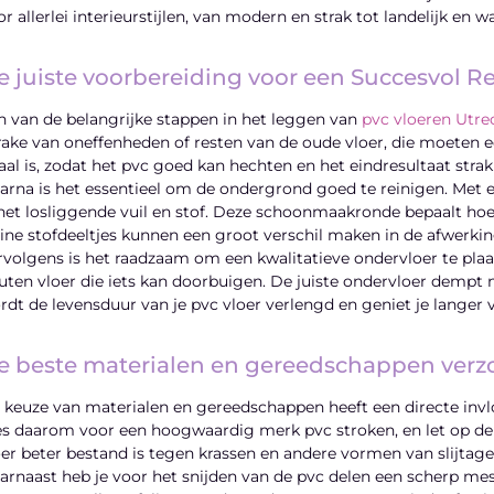
or allerlei interieurstijlen, van modern en strak tot landelijk en 
e juiste voorbereiding voor een Succesvol Re
n van de belangrijke stappen in het leggen van
pvc vloeren Utre
rake van oneffenheden of resten van de oude vloer, die moeten e
aal is, zodat het pvc goed kan hechten en het eindresultaat strak
arna is het essentieel om de ondergrond goed te reinigen. Met e
 het losliggende vuil en stof. Deze schoonmaakronde bepaalt hoe 
eine stofdeeltjes kunnen een groot verschil maken in de afwerkin
rvolgens is het raadzaam om een kwalitatieve ondervloer te plaat
uten vloer die iets kan doorbuigen. De juiste ondervloer dempt nie
rdt de levensduur van je pvc vloer verlengd en geniet je langer v
e beste materialen en gereedschappen verz
 keuze van materialen en gereedschappen heeft een directe invl
es daarom voor een hoogwaardig merk pvc stroken, en let op de di
oer beter bestand is tegen krassen en andere vormen van slijtage
arnaast heb je voor het snijden van de pvc delen een scherp mes