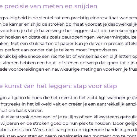
e precisie van meten en snijden
rgvuldigheid is de sleutel tot een prachtig eindresultaat wannee
n de kamer en snijd de stroken op maat voordat je daadwerkelijk
 voorkom je dat je halverwege het leggen stuit op misrekeninge
or hoeken en obstakels zoals deuropeningen, verwarmingsbuizen 
ken. Met een stuk karton of papier kun je de vorm precies afteken
les perfect aan zonder dat je telkens moet improviseren.
bruik bij elke snede een rechte lat of winkelhaak en blijf letten
c vloeren hebben een hout- of stenen ontwerp dat goed tot zijn
ede voorbereidingen en nauwkeurige metingen voorkom je frustr
e kunst van het leggen: stap voor stap
gin altijd in de hoek die het meest in het zicht ligt wanneer je 
chtstreeks in het blikveld valt en creëer je een aantrekkelijk aan
uit die basis verder.
uk elke strook goed aan, of je nu lijm of een kliksysteem gebruik
rwijderen en de stroken goed op hun plek te houden. Door gelijk
bbels ontstaan. Wees niet bang om corrigerende handelingen direc
rk stap voor stap en neem regelmatig een moment om te contro