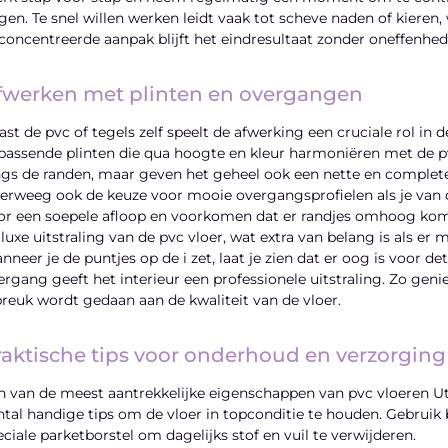
gen. Te snel willen werken leidt vaak tot scheve naden of kieren, w
concentreerde aanpak blijft het eindresultaat zonder oneffenheden
fwerken met plinten en overgangen
ast de pvc of tegels zelf speelt de afwerking een cruciale rol in d
jpassende plinten die qua hoogte en kleur harmoniëren met de pv
ngs de randen, maar geven het geheel ook een nette en complete
erweeg ook de keuze voor mooie overgangsprofielen als je van d
or een soepele afloop en voorkomen dat er randjes omhoog kome
 luxe uitstraling van de pvc vloer, wat extra van belang is als er 
nneer je de puntjes op de i zet, laat je zien dat er oog is voor de
ergang geeft het interieur een professionele uitstraling. Zo genie
breuk wordt gedaan aan de kwaliteit van de vloer.
raktische tips voor onderhoud en verzorging
n van de meest aantrekkelijke eigenschappen van pvc vloeren Utr
ntal handige tips om de vloer in topconditie te houden. Gebruik
eciale parketborstel om dagelijks stof en vuil te verwijderen.