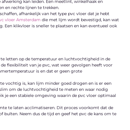
ie afwerking kan leiden. Een meetlint, winkelhaak en
 en rechte lijnen te trekken.
chaffen, afhankelijk van het type pvc vloer dat je hebt
vc vloer Amsterdam
die met lijm wordt bevestigd, kan wat
. Een klikvloer is sneller te plaatsen en kan eventueel ook
te letten op de temperatuur en luchtvochtigheid in de
flexibiliteit van je pvc, wat weer gevolgen heeft voor
kamertemperatuur is en dat er geen grote
te vochtig is, kan lijm minder goed drogen en is er een
t slim om de luchtvochtigheid te meten en waar nodig
reik je een stabiele omgeving waarin de pvc vloer optimaal
mte te laten acclimatiseren. Dit proces voorkomt dat de
n of bulten. Neem dus de tijd en geef het pvc de kans om te