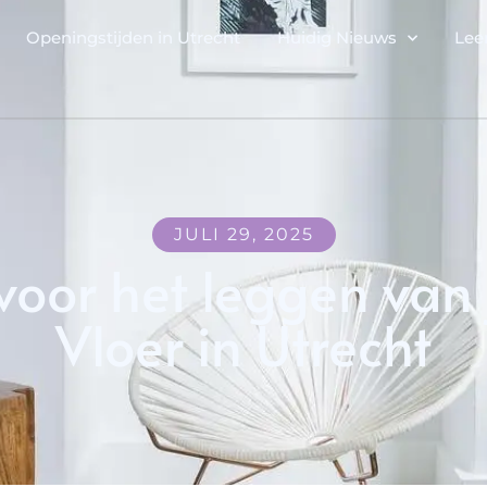
Openingstijden in Utrecht
Huidig Nieuws
Lee
JULI 29, 2025
oor het leggen van
Vloer in Utrecht