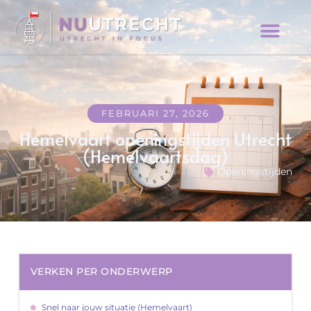
FEBRUARI 27, 2026
Hemelvaart openingstijden Utrecht
(Hemelvaartsdag)
Openingstijden
VERKEN PER ONDERWERP
Snel naar jouw situatie (Hemelvaart)