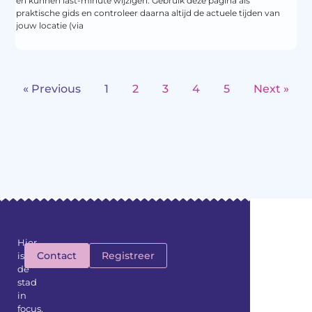
en kunnen last-minute wijzigen. Gebruik deze pagina als
praktische gids en controleer daarna altijd de actuele tijden van
jouw locatie (via
« Previous
1
2
3
4
5
Next »
Hier
Contact
Registreer
is
de
stad
in
focus,