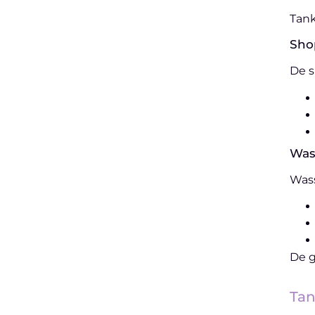
Tank
Sho
De s
Was
Wass
De g
Tan