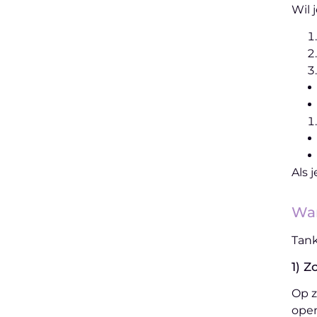
Wil 
Als 
Wan
Tank
1) Z
Op z
open