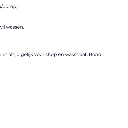
p/pomp),
wil wassen.
iet altijd gelijk voor shop en wasstraat. Rond
t