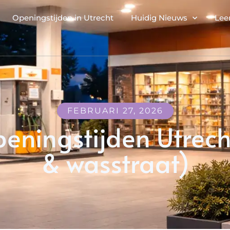
Openingstijden in Utrecht
Huidig Nieuws
Lee
FEBRUARI 27, 2026
peningstijden Utrec
& wasstraat)