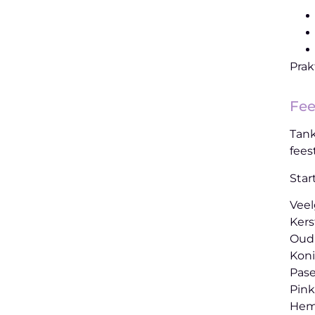
Prak
Fee
Tank
fees
Star
Veel
Kers
Oud
Kon
Pas
Pink
Hem