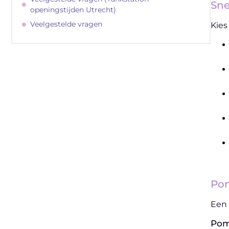
Sne
openingstijden Utrecht)
Veelgestelde vragen
Kies
"
Latenu ons aanvangen en ontdekken
hoe lokale reclame uw bedrijfsgroei kan
bevorderen
Pom
Laten we beginnen
Een 
Pom