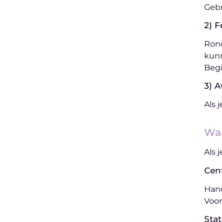
Gebr
2) 
Rond
kunn
Begi
3) A
Als 
Waa
Als 
Cen
Hand
Voor
Stat