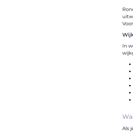
Rond
uitw
Voor
Wij
In w
wijk
Was
Als 