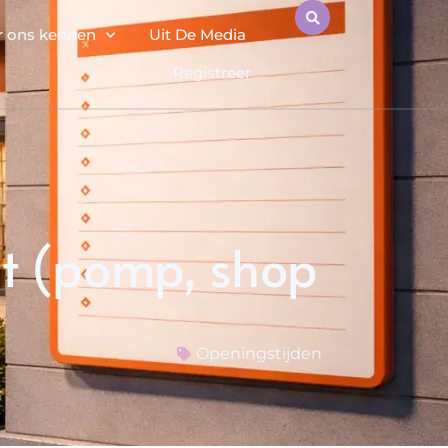
r ons kennen
Uit De Media
Registreer
ht (pomp, shop
Openingstijden