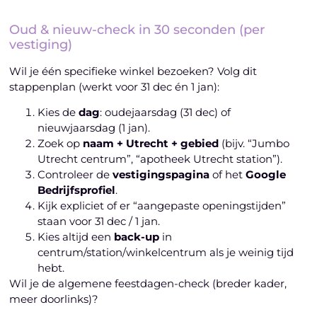
Oud & nieuw-check in 30 seconden (per
vestiging)
Wil je één specifieke winkel bezoeken? Volg dit
stappenplan (werkt voor 31 dec én 1 jan):
Kies de
dag
: oudejaarsdag (31 dec) of
nieuwjaarsdag (1 jan).
Zoek op
naam + Utrecht + gebied
(bijv. “Jumbo
Utrecht centrum”, “apotheek Utrecht station”).
Controleer de
vestigingspagina
of het
Google
Bedrijfsprofiel
.
Kijk expliciet of er “aangepaste openingstijden”
staan voor 31 dec / 1 jan.
Kies altijd een
back-up
in
centrum/station/winkelcentrum als je weinig tijd
hebt.
Wil je de algemene feestdagen-check (breder kader,
meer doorlinks)?