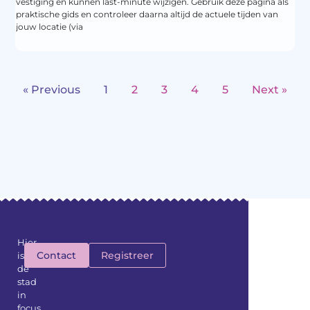
vestiging en kunnen last-minute wijzigen. Gebruik deze pagina als
praktische gids en controleer daarna altijd de actuele tijden van
jouw locatie (via
« Previous
1
2
3
4
5
Next »
Hier
Contact
Registreer
is
de
stad
in
focus,