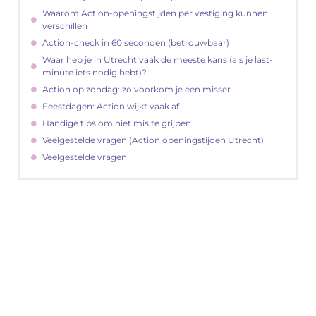
Waarom Action-openingstijden per vestiging kunnen
verschillen
Action-check in 60 seconden (betrouwbaar)
Waar heb je in Utrecht vaak de meeste kans (als je last-
minute iets nodig hebt)?
Action op zondag: zo voorkom je een misser
Feestdagen: Action wijkt vaak af
Handige tips om niet mis te grijpen
Veelgestelde vragen (Action openingstijden Utrecht)
Veelgestelde vragen
"
Latenu ons aanvangen en ontdekken hoe
lokale reclame uw bedrijfsgroei kan
bevorderen