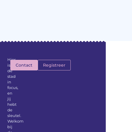
Hier
Contact
Registreer
is
de
stad
in
focus,
en
jij
hebt
de
sleutel.
Welkom
bij