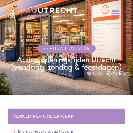
FEBRUARI 27, 2026
Action openingstijden Utrecht
(vandaag, zondag & feestdagen)
Openingstijden
VERKEN PER ONDERWERP
Snel naar jouw situatie (Action)