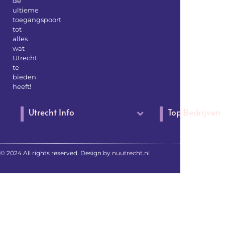
de
ultieme
toegangspoort
tot
alles
wat
Utrecht
te
bieden
heeft!
Utrecht Info
Top Bedrijven
© 2024 All rights reserved. Design by
nuutrecht.nl