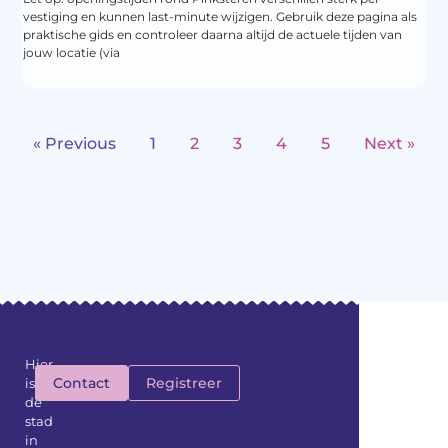
vestiging en kunnen last-minute wijzigen. Gebruik deze pagina als
praktische gids en controleer daarna altijd de actuele tijden van
jouw locatie (via
« Previous
1
2
3
4
5
Next »
Hier
Contact
Registreer
is
de
stad
in