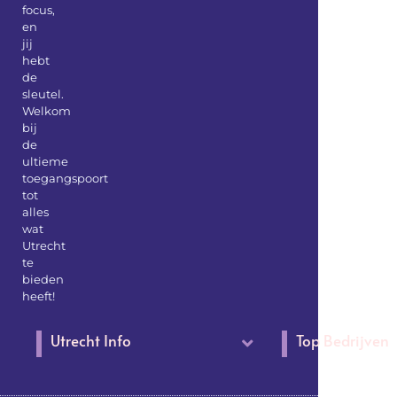
focus,
en
jij
hebt
de
sleutel.
Welkom
bij
de
ultieme
toegangspoort
tot
alles
wat
Utrecht
te
bieden
heeft!
Utrecht Info
Top Bedrijven