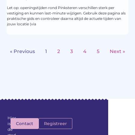
Let op: openingstijden rond Pinksteren verschillen sterk per
vestiging en kunnen last-minute wijzigen. Gebruik deze pagina als
praktische gids en controleer daarna altijd de actuele tijden van
jouw locatie (via
« Previous
1
2
3
4
5
Next »
Hier
Contact
Registreer
is
de
stad