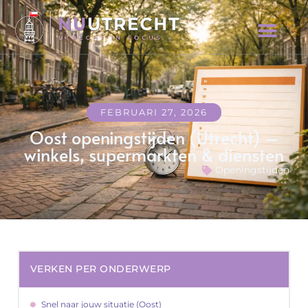
FEBRUARI 27, 2026
Oost openingstijden (Utrecht) –
winkels, supermarkten & diensten
Openingstijden
VERKEN PER ONDERWERP
Snel naar jouw situatie (Oost)