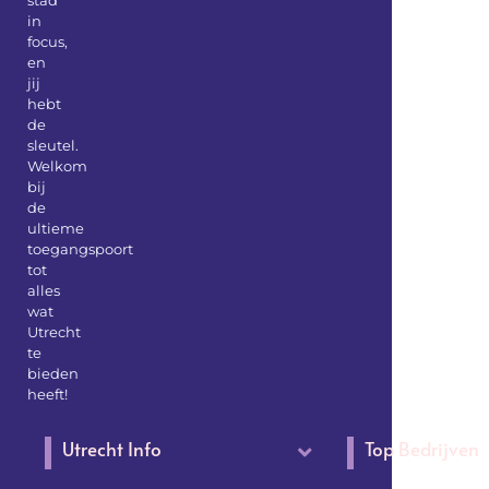
in
focus,
en
jij
hebt
de
sleutel.
Welkom
bij
de
ultieme
toegangspoort
tot
alles
wat
Utrecht
te
bieden
heeft!
Utrecht Info
Top Bedrijven