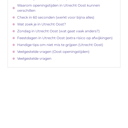
Waarom openingstijden in Utrecht Oost kunnen
verschillen
Check in 60 seconden (werkt voor bijna alles)
Wat zoek je in Utrecht Oost?
Zondag in Utrecht Oost (wat gaat vaak anders?)
Feestdagen in Utrecht Oost (extra risico op afwijkingen)
Handige tips om niet mis te grijpen (Utrecht Oost)
Veelgestelde vragen (Oost openingstijden)
Veelgestelde vragen
"
Latenu ons aanvangen en ontdekken hoe
lokale reclame uw bedrijfsgroei kan
bevorderen
Laten we beginnen