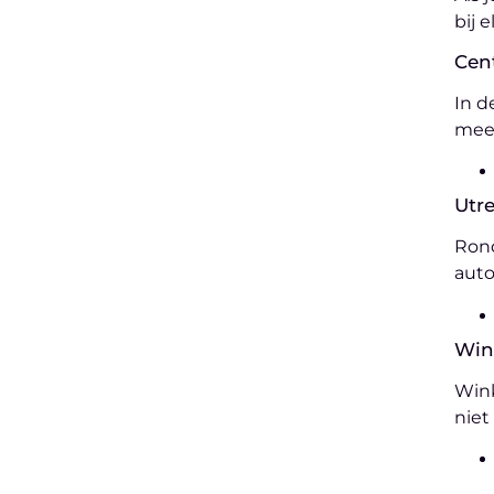
bij e
Cen
In d
meer
Utre
Rond
auto
Win
Wink
niet