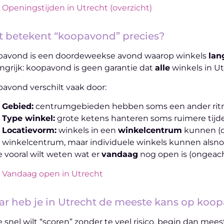
Openingstijden in Utrecht (overzicht)
 betekent “koopavond” precies?
pavond is een doordeweekse avond waarop winkels
lan
ngrijk: koopavond is geen garantie dat
alle
winkels in U
avond verschilt vaak door:
Gebied:
centrumgebieden hebben soms een ander rit
Type winkel:
grote ketens hanteren soms ruimere tijde
Locatievorm:
winkels in een
winkelcentrum
kunnen (d
winkelcentrum, maar individuele winkels kunnen alsno
je vooral wilt weten wat er
vandaag
nog open is (ongeach
Vandaag open in Utrecht
r heb je in Utrecht de meeste kans op koo
je snel wilt “scoren” zonder te veel risico, begin dan me