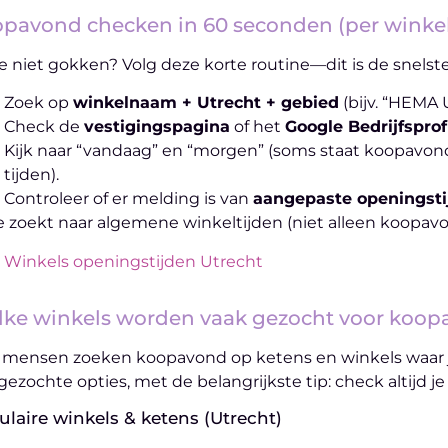
pavond checken in 60 seconden (per winkel
je niet gokken? Volg deze korte routine—dit is de snelst
Zoek op
winkelnaam + Utrecht + gebied
(bijv. “HEMA 
Check de
vestigingspagina
of het
Google Bedrijfsprof
Kijk naar “vandaag” en “morgen” (soms staat koopavond 
tijden).
Controleer of er melding is van
aangepaste openingsti
je zoekt naar algemene winkeltijden (niet alleen koopavo
Winkels openingstijden Utrecht
ke winkels worden vaak gezocht voor koopa
 mensen zoeken koopavond op ketens en winkels waar je
gezochte opties, met de belangrijkste tip: check altijd j
laire winkels & ketens (Utrecht)