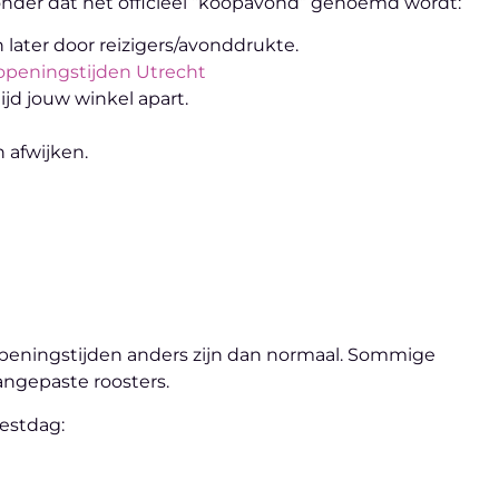
zonder dat het officieel “koopavond” genoemd wordt:
later door reizigers/avonddrukte.
peningstijden Utrecht
jd jouw winkel apart.
 afwijken.
openingstijden anders zijn dan normaal. Sommige
angepaste roosters.
eestdag: