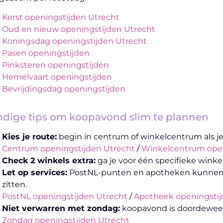
Kerst openingstijden Utrecht
Oud en nieuw openingstijden Utrecht
Koningsdag openingstijden Utrecht
Pasen openingstijden
Pinksteren openingstijden
Hemelvaart openingstijden
Bevrijdingsdag openingstijden
dige tips om koopavond slim te plannen
Kies je route:
begin in centrum of winkelcentrum als j
Centrum openingstijden Utrecht
/
Winkelcentrum open
Check 2 winkels extra:
ga je voor één specifieke wink
Let op services:
PostNL-punten en apotheken kunnen a
zitten.
PostNL openingstijden Utrecht
/
Apotheek openingstij
Niet verwarren met zondag:
koopavond is doordeweeks
Zondag openingstijden Utrecht