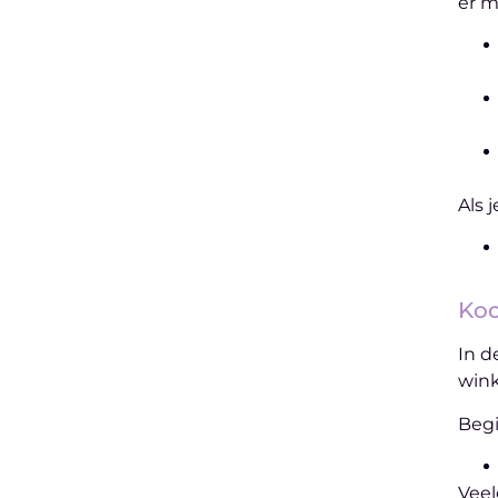
er m
Als 
Koo
In d
wink
Begi
Veel