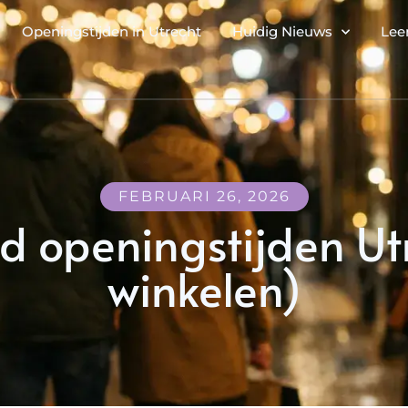
Openingstijden in Utrecht
Huidig Nieuws
Lee
FEBRUARI 26, 2026
 openingstijden Utr
winkelen)