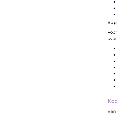
Sup
Voor
overa
Koo
Een 