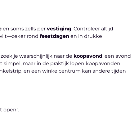
e
en soms zelfs per
vestiging
. Controleer altijd
 wilt—zeker rond
feestdagen
en in drukke
zoek je waarschijnlijk naar de
koopavond
: een avond
nkt simpel, maar in de praktijk lopen koopavonden
inkelstrip, en een winkelcentrum kan andere tijden
t open”,