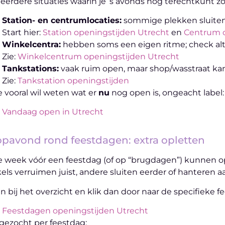
eerdere situaties waarin je ’s avonds nog terechtkunt 
Station- en centrumlocaties:
sommige plekken sluiten 
Start hier:
Station openingstijden Utrecht
en
Centrum o
Winkelcentra:
hebben soms een eigen ritme; check alti
Zie:
Winkelcentrum openingstijden Utrecht
Tankstations:
vaak ruim open, maar shop/wasstraat kan
Zie:
Tankstation openingstijden
je vooral wil weten wat er
nu
nog open is, ongeacht label:
Vandaag open in Utrecht
pavond rond feestdagen: extra opletten
e week vóór een feestdag (of op “brugdagen”) kunnen 
els verruimen juist, andere sluiten eerder of hanteren a
n bij het overzicht en klik dan door naar de specifieke f
Feestdagen openingstijden Utrecht
gezocht per feestdag: