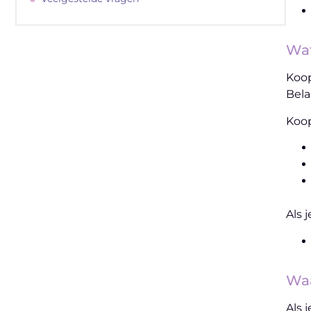
Wat
Koo
Bela
"
Koop
Latenu ons aanvangen en ontdekken
hoe lokale reclame uw bedrijfsgroei kan
bevorderen
Als 
Laten we beginnen
Waa
Als 