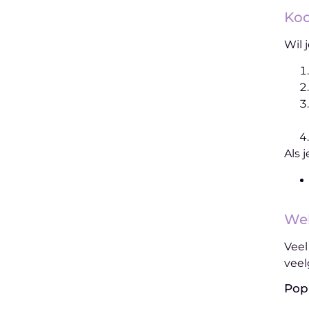
Koo
Wil 
Als 
Wel
Veel
veel
Popu