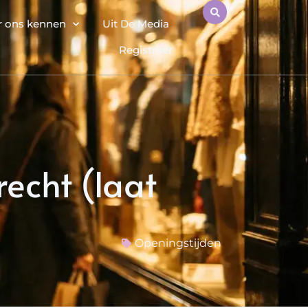
r ons kennen
Uit De Media
Registreer
echt (laat
Openingstijden