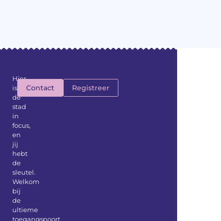
Hier
Contact
Registreer
is
de
stad
in
focus,
en
jij
hebt
de
sleutel.
Welkom
bij
de
ultieme
toegangspoort