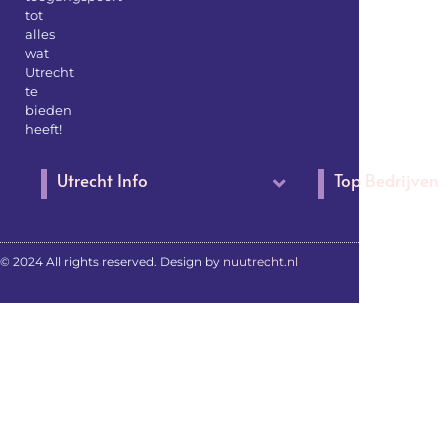
tot
alles
wat
Utrecht
te
bieden
heeft!
Utrecht Info
Top Bedrijven
© 2024 All rights reserved. Design by
nuutrecht.nl