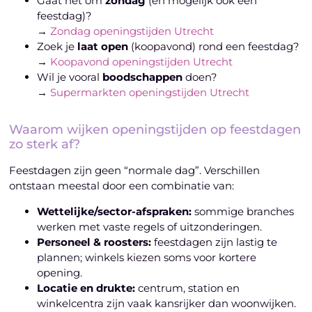
Gaat het om
zondag
(en mogelijk ook een
feestdag)?
→
Zondag openingstijden Utrecht
Zoek je
laat open
(koopavond) rond een feestdag?
→
Koopavond openingstijden Utrecht
Wil je vooral
boodschappen
doen?
→
Supermarkten openingstijden Utrecht
Waarom wijken openingstijden op feestdagen
zo sterk af?
Feestdagen zijn geen “normale dag”. Verschillen
ontstaan meestal door een combinatie van:
Wettelijke/sector-afspraken:
sommige branches
werken met vaste regels of uitzonderingen.
Personeel & roosters:
feestdagen zijn lastig te
plannen; winkels kiezen soms voor kortere
opening.
Locatie en drukte:
centrum, station en
winkelcentra zijn vaak kansrijker dan woonwijken.