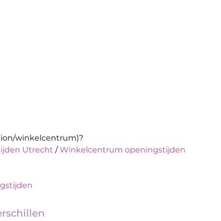
ation/winkelcentrum)?
ijden Utrecht
/
Winkelcentrum openingstijden
gstijden
rschillen