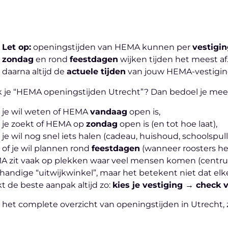
Let op:
openingstijden van HEMA kunnen per
vestigi
zondag
en rond
feestdagen
wijken tijden het meest af
daarna altijd de
actuele tijden
van jouw HEMA-vestiging 
 je “HEMA openingstijden Utrecht”? Dan bedoel je mee
je wil weten of HEMA
vandaag
open is,
je zoekt of HEMA op
zondag
open is (en tot hoe laat),
je wil nog snel iets halen (cadeau, huishoud, schoolspull
of je wil plannen rond
feestdagen
(wanneer roosters he
 zit vaak op plekken waar veel mensen komen (centrum
handige “uitwijkwinkel”, maar het betekent niet dat el
t de beste aanpak altijd zo:
kies je vestiging → check
 het complete overzicht van openingstijden in Utrecht, 