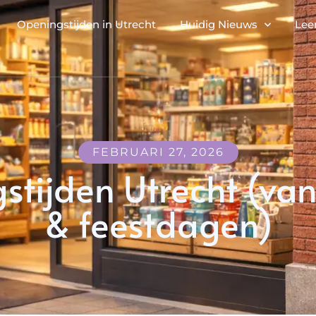
Openingstijden in Utrecht
Huidig Nieuws
Lee
FEBRUARI 27, 2026
stijden Utrecht (va
& feestdagen)