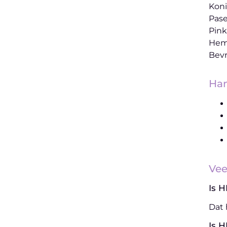
Kon
Pas
Pink
Hem
Bevr
Han
Vee
Is 
Dat 
Is 