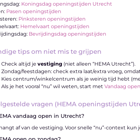
ingsdag:
Koningsdag openingstijden Utrecht
en:
Pasen openingstijden
steren:
Pinksteren openingstijden
elvaart:
Hemelvaart openingstijden
ijdingsdag:
Bevrijdingsdag openingstijden
dige tips om niet mis te grijpen
Check altijd je
vestiging
(niet alleen “HEMA Utrecht”).
Zondag/feestdagen: check extra laat/extra vroeg, omda
Kies centrum/winkelcentrum als je weinig tijd hebt (mee
Als je het vooral “nu” wil weten, start met
Vandaag open
lgestelde vragen (HEMA openingstijden Utr
HEMA vandaag open in Utrecht?
hangt af van de vestiging. Voor snelle “nu”-context kun j
HEMA open op zondag?