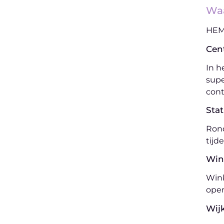
Waa
HEMA
Cen
In h
supe
cont
Stat
Rond
tijd
Win
Wink
open
Wij