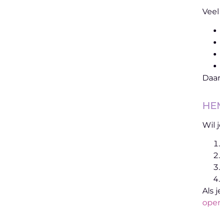
Veel
Daar
HEM
Wil 
Als 
open