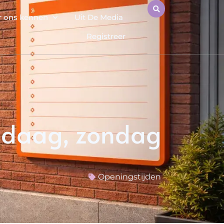
r ons kennen
Uit De Media
Registreer
ndaag, zondag
Openingstijden