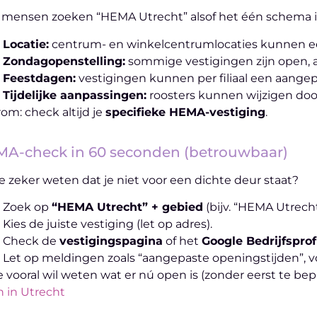
 mensen zoeken “HEMA Utrecht” alsof het één schema is. 
Locatie:
centrum- en winkelcentrumlocaties kunnen ee
Zondagopenstelling:
sommige vestigingen zijn open, a
Feestdagen:
vestigingen kunnen per filiaal een aangep
Tijdelijke aanpassingen:
roosters kunnen wijzigen doo
om: check altijd je
specifieke HEMA-vestiging
.
A-check in 60 seconden (betrouwbaar)
je zeker weten dat je niet voor een dichte deur staat?
Zoek op
“HEMA Utrecht” + gebied
(bijv. “HEMA Utrec
Kies de juiste vestiging (let op adres).
Check de
vestigingspagina
of het
Google Bedrijfsprof
Let op meldingen zoals “aangepaste openingstijden”, vo
je vooral wil weten wat er nú open is (zonder eerst te bep
 in Utrecht