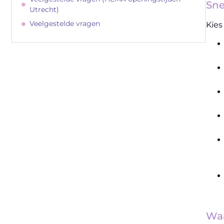
Sne
Utrecht)
Veelgestelde vragen
Kies
"
Latenu ons aanvangen en ontdekken
hoe lokale reclame uw bedrijfsgroei kan
bevorderen
Laten we beginnen
Waa