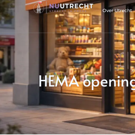
Over Utrecht
HEMA opening