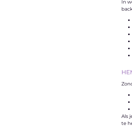
In w
back
HEM
Zond
Als 
te 