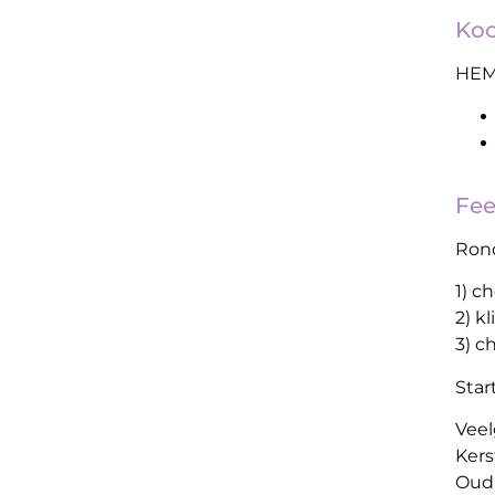
Koo
HEMA
Fee
Rond
1) c
2) k
3) c
Star
Veel
Kers
Oud