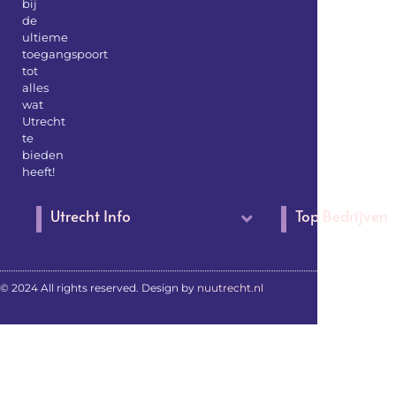
bij
de
ultieme
toegangspoort
tot
alles
wat
Utrecht
te
bieden
heeft!
Utrecht Info
Top Bedrijven
© 2024 All rights reserved. Design by
nuutrecht.nl