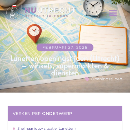
FEBRUARI 27, 2026
Lunetten openingstijden (Utrecht)
– winkels, supermarkten &
diensten
Openingstijden
VERKEN PER ONDERWERP
Snel naar jouw situatie (Lunetten)