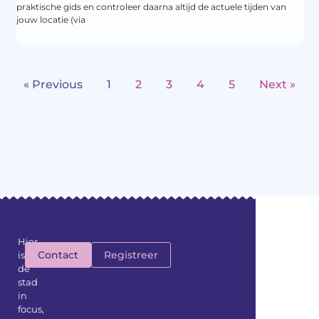
praktische gids en controleer daarna altijd de actuele tijden van
jouw locatie (via
« Previous
1
2
3
4
5
Next »
Hier
Contact
Registreer
is
de
stad
in
focus,