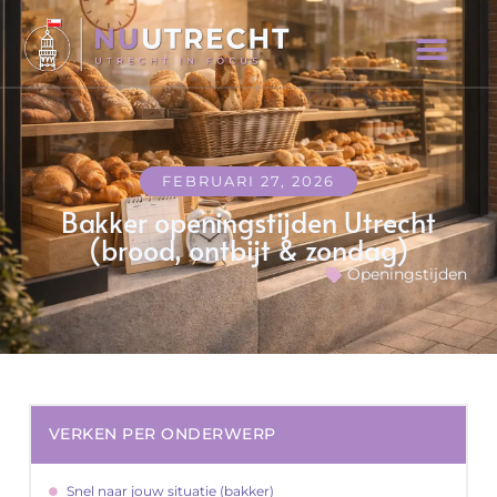
FEBRUARI 27, 2026
Bakker openingstijden Utrecht
(brood, ontbijt & zondag)
Openingstijden
VERKEN PER ONDERWERP
Snel naar jouw situatie (bakker)