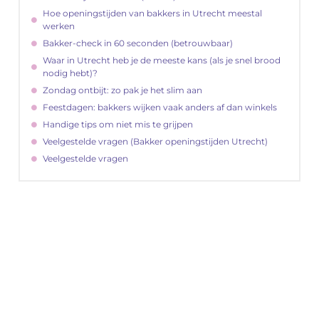
Hoe openingstijden van bakkers in Utrecht meestal
werken
Bakker-check in 60 seconden (betrouwbaar)
Waar in Utrecht heb je de meeste kans (als je snel brood
nodig hebt)?
Zondag ontbijt: zo pak je het slim aan
Feestdagen: bakkers wijken vaak anders af dan winkels
Handige tips om niet mis te grijpen
Veelgestelde vragen (Bakker openingstijden Utrecht)
Veelgestelde vragen
"
Latenu ons aanvangen en ontdekken hoe
lokale reclame uw bedrijfsgroei kan
bevorderen