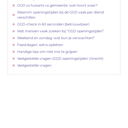
GGD vs huisarts vs gemeente: wat hoort waar?
Waarom openingstijden bij de GGD vaak per dienst
verschillen
GGD-check in 60 seconden (betrouwbaar)
Wat mensen vaak zoeken bij “GGD openingstijden”
Weekend en zondag: wat kun je verwachten?
Feestdagen: extra opletten
Handige tips om niet mis te grijpen
Veelgestelde vragen (GGD openingstijden Utrecht)
Veelgestelde vragen
"
Latenu ons aanvangen en ontdekken hoe
lokale reclame uw bedrijfsgroei kan
bevorderen