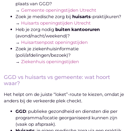
plaats van GGD?
→
Gemeente openingstijden Utrecht
Zoek je medische zorg bij
huisarts
-praktijkuren?
→
Huisarts openingstijden Utrecht
Heb je zorg nodig
buiten kantooruren
(avond/nacht/weekend)?
→
Huisartsenpost openingstijden
Zoek je ziekenhuisinformatie
(poli/afdelingen/bezoek)?
→
Ziekenhuis openingstijden
GGD vs huisarts vs gemeente: wat hoort
waar?
Het helpt om de juiste “loket”-route te kiezen, omdat je
anders bij de verkeerde plek checkt.
GGD
: publieke gezondheid en diensten die per
programma/locatie georganiseerd kunnen zijn
(vaak op afspraak).
Huisarts
: je eigen medische zorg via een praktijk