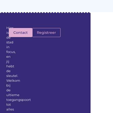
Hier
Contact
Registreer
is
de
stad
in
focus,
en
jij
hebt
de
sleutel.
Welkom
bij
de
ultieme
toegangspoort
tot
alles