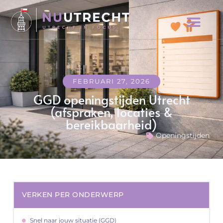
FEBRUARI 27, 2026
GGD openingstijden Utrecht
(afspraken, locaties &
bereikbaarheid)
Openingstijden
VERKEN PER ONDERWERP
Snel naar jouw situatie (GGD)