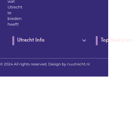
wat
Utrecht
te
bieden
heeft!
Utrecht Info
Top Bedrijven
© 2024 All rights reserved. Design by
nuutrecht.nl