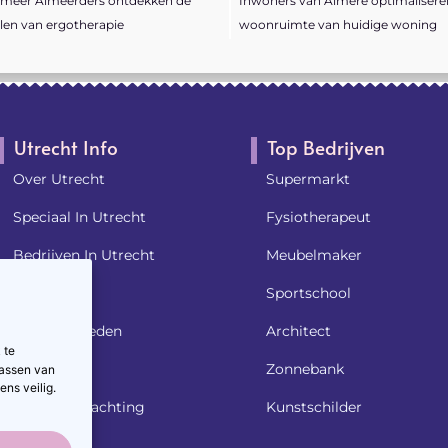
 meer Almeerders ontdekken de
Inwoners van Almere optimalisere
len van ergotherapie
woonruimte van huidige woning
Utrecht Info
Top Bedrijven
Over Utrecht
Supermarkt
Speciaal In Utrecht
Fysiotherapeut
Bedrijven In Utrecht
Meubelmaker
Nieuws
Sportschool
Beroemdheden​
Architect
 te
Noodgeval
Zonnebank
passen van
ns veilig.
Weersverwachting
Kunstschilder