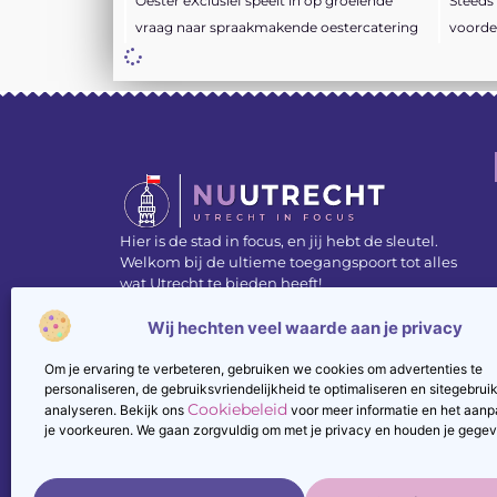
Oester eXclusief speelt in op groeiende
Steeds
vraag naar spraakmakende oestercatering
voorde
Hier is de stad in focus, en jij hebt de sleutel.
Welkom bij de ultieme toegangspoort tot alles
wat Utrecht te bieden heeft!
Wij hechten veel waarde aan je privacy
Contact
Registreer
Om je ervaring te verbeteren, gebruiken we cookies om advertenties te
personaliseren, de gebruiksvriendelijkheid te optimaliseren en sitegebruik
Cookiebeleid
analyseren. Bekijk ons
voor meer informatie en het aan
je voorkeuren. We gaan zorgvuldig om met je privacy en houden je gegeve