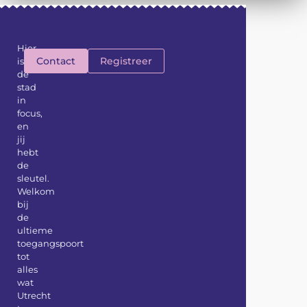
Hier
Contact
Registreer
is
de
stad
in
focus,
en
jij
hebt
de
sleutel.
Welkom
bij
de
ultieme
toegangspoort
tot
alles
wat
Utrecht