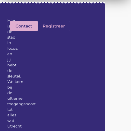
Hier
Contact
Registreer
is
de
stad
in
focus,
en
jij
hebt
de
sleutel.
Welkom
bij
de
ultieme
toegangspoort
tot
alles
wat
Utrecht